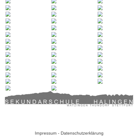
Sekundarschule Halingen | Thundorferstrasse 72
9548 Matzingen
|
Mail:
info@sek-halingen.ch
Tel.:
052 369 30 50
Impressum
-
Datenschutzerklärung