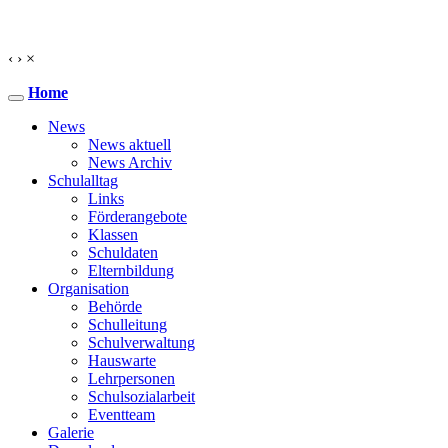
‹
›
×
Home
News
News aktuell
News Archiv
Schulalltag
Links
Förderangebote
Klassen
Schuldaten
Elternbildung
Organisation
Behörde
Schulleitung
Schulverwaltung
Hauswarte
Lehrpersonen
Schulsozialarbeit
Eventteam
Galerie