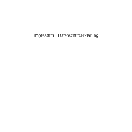
Sekundarschule Halingen | Thundorferstrasse 72
9548 Matzingen
|
Mail:
info@sek-halingen.ch
Tel.:
052 369 30 50
Impressum
-
Datenschutzerklärung