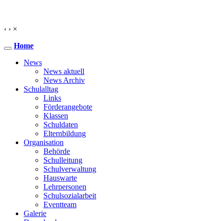
‹
›
×
Home
News
News aktuell
News Archiv
Schulalltag
Links
Förderangebote
Klassen
Schuldaten
Elternbildung
Organisation
Behörde
Schulleitung
Schulverwaltung
Hauswarte
Lehrpersonen
Schulsozialarbeit
Eventteam
Galerie