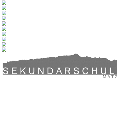
Sekundarschule Halingen | Thundorferstrasse 72 | 9548 Matzingen |
Mail:
sekretariat@sek-halingen.ch
| Tel.: 052 369 30 50
Sekundarschule Halingen | Thundorferstrasse 72 | 9548 Matzingen