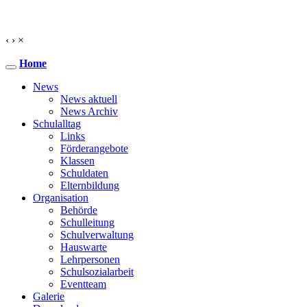
‹
›
×
Home
News
News aktuell
News Archiv
Schulalltag
Links
Förderangebote
Klassen
Schuldaten
Elternbildung
Organisation
Behörde
Schulleitung
Schulverwaltung
Hauswarte
Lehrpersonen
Schulsozialarbeit
Eventteam
Galerie